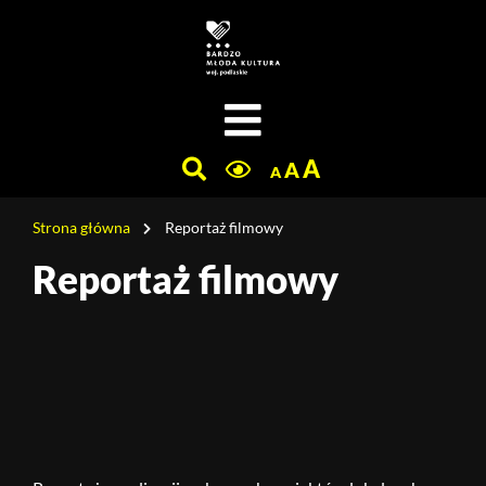
Jesteś
na
Szukaj
stronie:
Reportaż
filmowy
A
A
A
Strona główna
Reportaż filmowy
Reportaż filmowy
Treść
strony