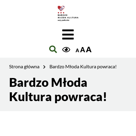
Jesteś
na
Szukaj
stronie:
Bardzo
Młoda
Kultura
A
A
A
powraca!
Strona główna
Bardzo Młoda Kultura powraca!
Bardzo Młoda
Treść
strony
Kultura powraca!