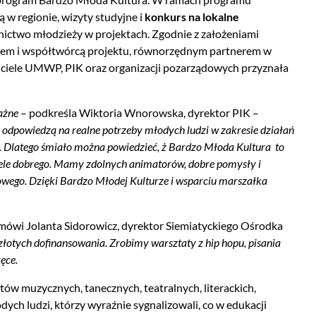
 w regionie, wizyty studyjne i
konkurs na lokalne
nictwo młodzieży w projektach. Zgodnie z założeniami
ikiem i współtwórcą projektu, równorzędnym partnerem w
iciele UMWP, PIK oraz organizacji pozarządowych przyznała
ażne
– podkreśla Wiktoria Wnorowska, dyrektor PIK –
e odpowiedzą na realne potrzeby młodych ludzi w zakresie działań
os. Dlatego śmiało można powiedzieć, ż Bardzo Młoda Kultura to
wiele dobrego. Mamy zdolnych animatorów, dobre pomysły i
owego. Dzięki Bardzo Młodej Kulturze i wsparciu marszałka
mówi Jolanta Sidorowicz, dyrektor Siemiatyckiego Ośrodka
 złotych dofinansowania. Zrobimy warsztaty z hip hopu, pisania
ręce.
ów muzycznych, tanecznych, teatralnych, literackich,
ych ludzi, którzy wyraźnie sygnalizowali, co w edukacji