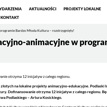
YDARZENIA
AKTUALNOŚCI
PROJEKTY LOKALNE
KONTAKT
programie Bardzo Młoda Kultura – rozstrzygnięty!
acyjno-animacyjne w progra
nie otrzyma 12 inicjatyw z całego regionu.
 złotych na lokalne projekty animacyjno-edukacyjne. Podlaski 
tury.
Dofinansowanie otrzyma 12 inicjatyw z całego regionu. B
a Podlaskiego – Artura Kosickiego.
stytut Kultury wspólnie z Narodowym Centrum Kultury realizuj