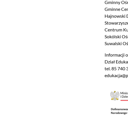
Gminny Ośr
Gminne Cen
Hajnowski 
Stowarzysz
Centrum Kul
Sokólski Oś
Suwalski O
Informacji 
Dział Eduka
tel. 85 740 
edukacja@pi