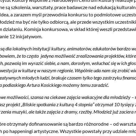
e są szkolenia, warsztaty, prace badawcze nad edukacją kulturalną
 Idea, a zarazem myśl przewodnia konkursu to podmiotowe uczest
odzież ma być nie tylko odbiorcą, ale przede wszystkim uczestn
działaniu. Komisja konkursowa, w skład której weszli przedstaw
nie 12 inicjatywom.
 są dla lokalnych instytucji kultury, animatorów, edukatorów bardzo w
 bowiem, że to często jedyna możliwość zrealizowania projektów, któr
h, pozwolą im wyrazić siebie, a nam, dorosłym, wsłuchać się w ich gł
westycja w kulturę w naszym regionie. Wspólnie uda nam się zrobić 
eatywnych młodych ludzi, brakuje czasem tylko tego zastrzyku finans
 podlaskiego Artura Kosickiego możemy temu zaradzić.
owe możliwości, szansa na ciekawe zajęcia wakacyjne dla młodzieży –
sz projekt „Bliskie spotkania z kulturą 4 stopnia” otrzymał 10 tysięcy
rzenia muzyki, ale także zajęcia z dramy, rzeźby. Młodzież już zaciera 
tóre otrzymały dofinansowanie są bardzo różnorodne – od warsztat
h po happeningi artystyczne. Wszystkie powstały przy udziale młod