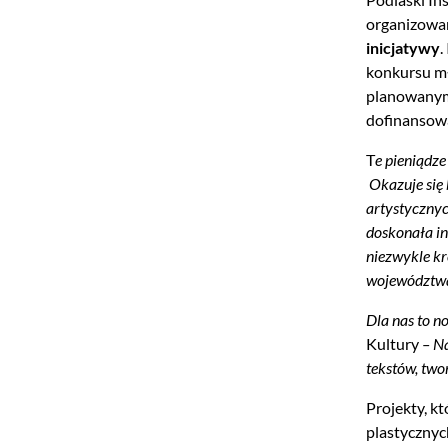
organizowan
inicjatywy
.
konkursu mł
planowanym 
dofinansowa
T
e pieniądze
Okazuje się
artystycznyc
doskonała in
niezwykle kr
województwa
Dla nas to n
Kultury
– Na
tekstów, two
Projekty, k
plastycznyc