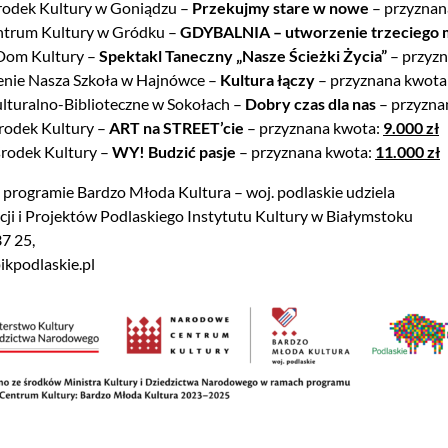
odek Kultury w Goniądzu –
Przekujmy stare w nowe
– przyznan
trum Kultury w Gródku –
GDYBALNIA – utworzenie trzeciego m
Dom Kultury –
Spektakl Taneczny „Nasze Ścieżki Życia”
– przyz
enie Nasza Szkoła w Hajnówce –
Kultura łączy
– przyznana kwota
turalno-Biblioteczne w Sokołach –
Dobry czas dla nas
– przyzna
rodek Kultury –
ART na STREET’cie
– przyznana kwota:
9.000 zł
środek Kultury –
WY! Budzić pasje
– przyznana kwota:
11.000 zł
o programie Bardzo Młoda Kultura – woj. podlaskie udziela
cji i Projektów Podlaskiego Instytutu Kultury w Białymstoku
37 25,
kpodlaskie.pl