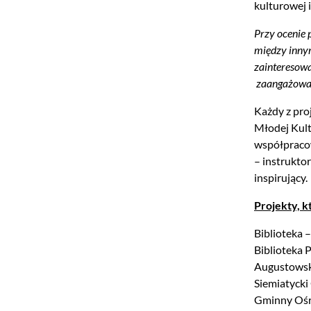
kulturowej i
Przy ocenie 
między innym
zainteresowa
zaangażowani
Każdy z pro
Młodej Kultu
współpracow
– instrukto
inspirujący.
Projekty, 
Biblioteka 
Biblioteka 
Augustowsk
Siemiatycki
Gminny Ośr