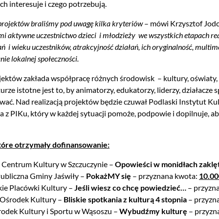
ch interesuje i czego potrzebują.
projektów braliśmy pod uwagę kilka kryteriów
– mówi Krzysztof Jod
i aktywne uczestnictwo dzieci i młodzieży we wszystkich etapach rea
ń i wieku uczestników, atrakcyjność działań, ich oryginalność, multim
e lokalnej społeczności.
jektów zakłada współpracę różnych środowisk – kultury, oświaty
rze istotne jest to, by animatorzy, edukatorzy, liderzy, działacze 
ać. Nad realizacją projektów będzie czuwał Podlaski Instytut Ku
ra z PIKu, który w każdej sytuacji pomoże, podpowie i dopilnuje, a
które otrzymały dofinansowanie:
– Centrum Kultury w Szczuczynie –
Opowieści w monidłach zaklę
Publiczna Gminy Jaświły –
PokażMY się
– przyznana kwota:
10.00
ie Placówki Kultury –
Jeśli wiesz co chcę powiedzieć…
– przyzn
 Ośrodek Kultury –
Bliskie spotkania z kulturą 4 stopnia
– przyzn
odek Kultury i Sportu w Wąsoszu –
Wybudźmy kulturę
– przyzn