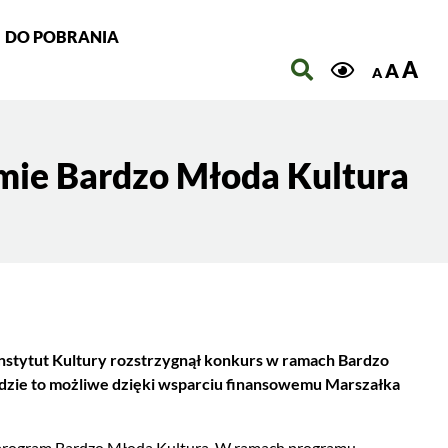
DO POBRANIA
Szukaj
A
A
A
mie Bardzo Młoda Kultura
Instytut Kultury rozstrzygnął konkurs w ramach Bardzo
ędzie to możliwe dzięki wsparciu finansowemu Marszałka
e program Bardzo Młoda Kultura. W ramach programu