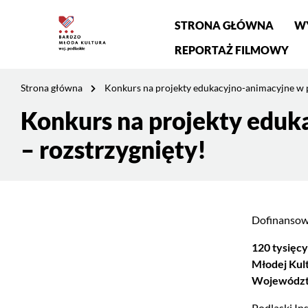
Menu
STRONA GŁÓWNA
W
główne
REPORTAŻ FILMOWY
Jesteś
Strona główna
Konkurs na projekty edukacyjno-animacyjne w 
na
stronie:
Konkurs na projekty eduk
Treść
Konkurs
strony
– rozstrzygnięty!
na
projekty
edukacyjno-
animacyjne
w
Dofinansowa
programie
Bardzo
120 tysięcy
Młoda
Młodej Kul
Kultura
Województw
–
rozstrzygnięty!
Podlaski In