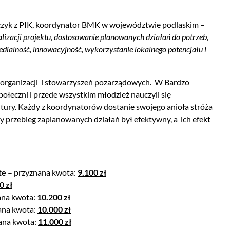
czyk z PIK, koordynator BMK w województwie podlaskim –
lizacji projektu, dostosowanie planowanych działań do potrzeb,
edialność, innowacyjność, wykorzystanie lokalnego potencjału i
, organizacji i stowarzyszeń pozarządowych. W Bardzo
społeczni i przede wszystkim młodzież nauczyli się
ltury. Każdy z koordynatorów dostanie swojego anioła stróża
by przebieg zaplanowanych działań był efektywny, a ich efekt
te
– przyznana kwota:
9.100 zł
0 zł
ana kwota:
10.200 zł
ana kwota:
10.000 zł
ana kwota:
11.000 zł